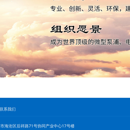
联系我们
市海沧区后祥路71号协同产业中心17号楼