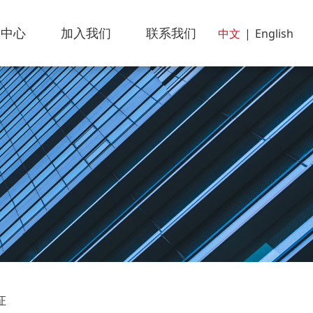
闻中心
加入我们
联系我们
中文
|
English
证